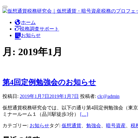
ナ
ビ
ゲ
コ
ホーム
ー
ン
税務調査サポート
シ
テ
お知らせ
ョ
ン
ン
ツ
切
月:
2019年1月
り
へ
替
ス
え
キ
ッ
プ
第4回定例勉強会のお知らせ
投稿日:
2019年1月7日
2019年1月7日
投稿者:
clc@admin
仮想通貨税務研究会では、以下の通り第4回定例勉強会（東京）を開
Read
ミナールーム１（品川駅徒歩3分）
[…]
more
about
カテゴリー:
お知らせ
タグ:
仮想通貨
、
勉強会
、
暗号資産
、
税
第
4