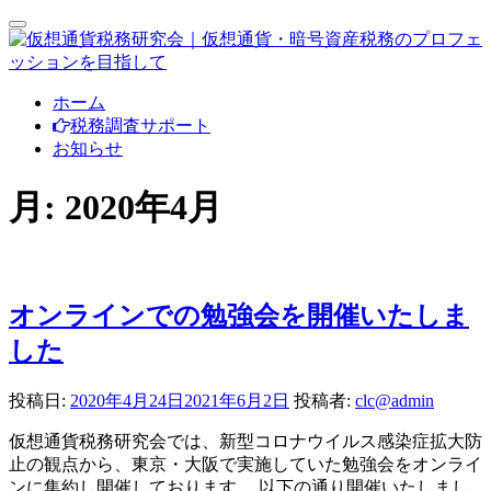
ナ
ビ
ゲ
ー
コ
ホーム
シ
ン
税務調査サポート
ョ
テ
お知らせ
ン
ン
切
り
ツ
月:
2020年4月
替
へ
え
ス
キ
ッ
プ
オンラインでの勉強会を開催いたしま
した
投稿日:
2020年4月24日
2021年6月2日
投稿者:
clc@admin
仮想通貨税務研究会では、新型コロナウイルス感染症拡大防
止の観点から、東京・大阪で実施していた勉強会をオンライ
ンに集約し開催しております。 以下の通り開催いたしまし