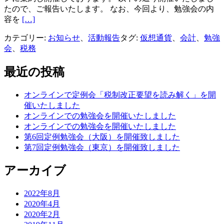
たので、ご報告いたします。 なお、今回より、勉強会の内
Read
容を
[…]
more
about
カテゴリー:
お知らせ
、
活動報告
タグ:
仮想通貨
、
会計
、
勉強
オ
会
、
税務
ン
ラ
最近の投稿
イ
ン
オンラインで定例会「税制改正要望を読み解く」を開
で
催いたしました
の
オンラインでの勉強会を開催いたしました
勉
オンラインでの勉強会を開催いたしました
強
第6回定例勉強会（大阪）を開催致しました
会
第7回定例勉強会（東京）を開催致しました
を
開
アーカイブ
催
い
た
2022年8月
し
2020年4月
ま
2020年2月