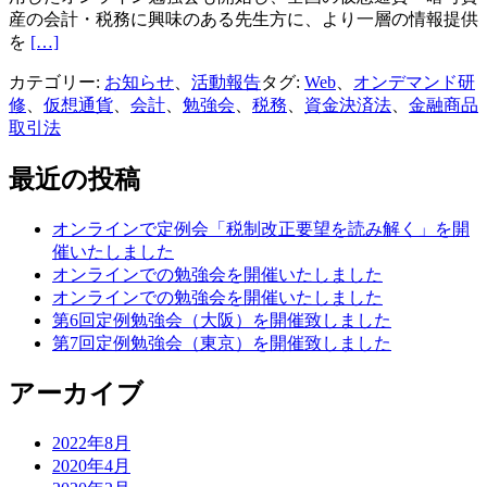
産の会計・税務に興味のある先生方に、より一層の情報提供
Read
を
[…]
more
about
カテゴリー:
お知らせ
、
活動報告
タグ:
Web
、
オンデマンド研
Web
修
、
仮想通貨
、
会計
、
勉強会
、
税務
、
資金決済法
、
金融商品
オ
取引法
ン
デ
最近の投稿
マ
ン
オンラインで定例会「税制改正要望を読み解く」を開
ド
催いたしました
研
オンラインでの勉強会を開催いたしました
修
オンラインでの勉強会を開催いたしました
の
第6回定例勉強会（大阪）を開催致しました
配
第7回定例勉強会（東京）を開催致しました
信
を
アーカイブ
開
始
致
2022年8月
し
2020年4月
ま