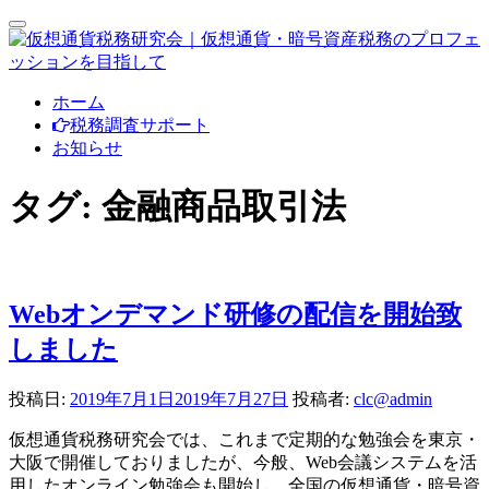
ナ
ビ
ゲ
ー
コ
ホーム
シ
ン
税務調査サポート
ョ
テ
お知らせ
ン
ン
切
り
ツ
タグ:
金融商品取引法
替
へ
え
ス
キ
ッ
プ
Webオンデマンド研修の配信を開始致
しました
投稿日:
2019年7月1日
2019年7月27日
投稿者:
clc@admin
仮想通貨税務研究会では、これまで定期的な勉強会を東京・
大阪で開催しておりましたが、今般、Web会議システムを活
用したオンライン勉強会も開始し、全国の仮想通貨・暗号資