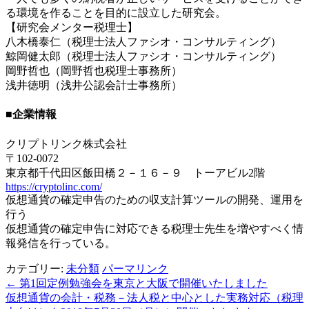
る環境を作ることを目的に設立した研究会。
【研究会メンター税理士】
八木橋泰仁（税理士法人ファシオ・コンサルティング）
鯨岡健太郎（税理士法人ファシオ・コンサルティング）
岡野哲也（岡野哲也税理士事務所）
浅井徳明（浅井公認会計士事務所）
■企業情報
クリプトリンク株式会社
〒102-0072
東京都千代田区飯田橋２－１６－９ トーアビル2階
https://cryptolinc.com/
仮想通貨の確定申告のための収支計算ツールの開発、運用を
行う
仮想通貨の確定申告に対応できる税理士先生を増やすべく情
報発信を行っている。
カテゴリー:
未分類
パーマリンク
←
第1回定例勉強会を東京と大阪で開催いたしました
投
仮想通貨の会計・税務－法人税と中心とした実務対応（税理
稿