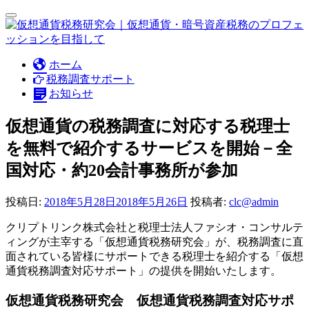
ナ
ビ
ゲ
ー
コ
ホーム
シ
ン
税務調査サポート
ョ
テ
お知らせ
ン
ン
切
り
ツ
仮想通貨の税務調査に対応する税理士
替
へ
を無料で紹介するサービスを開始－全
え
ス
キ
国対応・約20会計事務所が参加
ッ
プ
投稿日:
2018年5月28日
2018年5月26日
投稿者:
clc@admin
クリプトリンク株式会社と税理士法人ファシオ・コンサルテ
ィングが主宰する「仮想通貨税務研究会」が、税務調査に直
面されている皆様にサポートできる税理士を紹介する「仮想
通貨税務調査対応サポート」の提供を開始いたします。
仮想通貨税務研究会 仮想通貨税務調査対応サポ