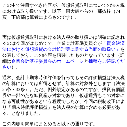
この中で注目すべき内容が、仮想通貨取引についての法人税
における取り扱いです。以下、同大綱からの一部抜粋（74
頁・下線部は筆者によるものです）。
実は仮想通貨取引における法人税の取り扱いは明確に記され
るのは今回がはじめてで、企業会計基準委員会が
「資金決済
法における仮想通貨の会計処理等に関する当面の取扱い」
を
公表しており、この内容を踏襲したものとなっています（詳
細は
企業会計基準委員会のホームページ
と
拙稿をご確認くだ
さい
）。
通常、会計上期末時価評価を行ってもその評価損益は法人税
の計算においては所得とせず、計算の対象外とします（法法
25条・33条）。ただ、例外規定があるのですが、投資有価証
券や一部のたな卸資産が対象であり、仮想通貨もこの対象に
なる可能性があるという程度でしたが、今回の税制改正によ
り「期末時価評価損益」を法人税の計算に含める必要があ
る、となりました。
この内容を簡単にまとめると以下の通りです。