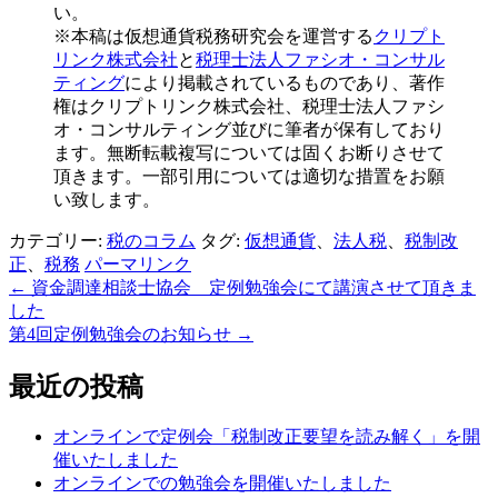
い。
※本稿は仮想通貨税務研究会を運営する
クリプト
リンク株式会社
と
税理士法人ファシオ・コンサル
ティング
により掲載されているものであり、著作
権はクリプトリンク株式会社、税理士法人ファシ
オ・コンサルティング並びに筆者が保有しており
ます。無断転載複写については固くお断りさせて
頂きます。一部引用については適切な措置をお願
い致します。
カテゴリー:
税のコラム
タグ:
仮想通貨
、
法人税
、
税制改
正
、
税務
パーマリンク
←
資金調達相談士協会 定例勉強会にて講演させて頂きま
投
した
稿
第4回定例勉強会のお知らせ
→
ナ
最近の投稿
ビ
ゲ
オンラインで定例会「税制改正要望を読み解く」を開
催いたしました
ー
オンラインでの勉強会を開催いたしました