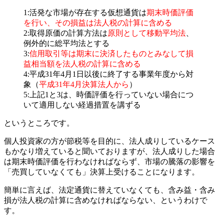
1:活発な市場が存在する仮想通貨は
期末時価評価
を行い、その損益は法人税の計算に含める
2:取得原価の計算方法は
原則として移動平均法
、
例外的に総平均法とする
3:
信用取引等は期末に決済したものとみなして損
益相当額を法人税の計算に含める
4:平成31年4月1日以後に終了する事業年度から対
象（
平成31年4月決算法人から
）
5:上記1と3は、時価評価を行っていない場合につ
いて適用しない経過措置を講ずる
というところです。
個人投資家の方が節税等を目的に、法人成りしているケース
もかなり増えていると聞いておりますが、法人成りした場合
は期末時価評価を行わなければならず、市場の騰落の影響を
「売買していなくても」決算上受けることになります。
簡単に言えば、法定通貨に替えていなくても、含み益・含み
損が法人税の計算に含めなければならない、というわけで
す。