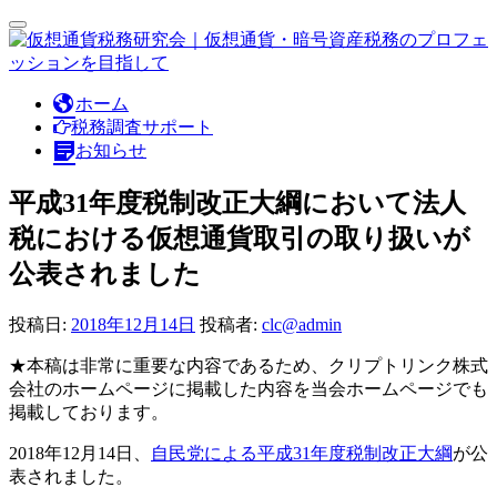
ナ
ビ
ゲ
ー
コ
ホーム
シ
ン
税務調査サポート
ョ
テ
お知らせ
ン
ン
切
り
ツ
平成31年度税制改正大綱において法人
替
へ
税における仮想通貨取引の取り扱いが
え
ス
キ
公表されました
ッ
プ
投稿日:
2018年12月14日
投稿者:
clc@admin
★本稿は非常に重要な内容であるため、クリプトリンク株式
会社のホームページに掲載した内容を当会ホームページでも
掲載しております。
2018年12月14日、
自民党による平成31年度税制改正大綱
が公
表されました。