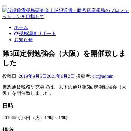
ナ
ビ
ゲ
ー
コ
ホーム
シ
ン
税務調査サポート
ョ
テ
お知らせ
ン
ン
切
り
ツ
第5回定例勉強会（大阪）を開催致しま
替
へ
した
え
ス
キ
投稿日:
2019年9月5日
2021年6月2日
投稿者:
clc@admin
ッ
プ
仮想通貨税務研究会では、以下の通り第5回定例勉強会（大
阪）を開催致しました。
日時
2019年9月3日（火）17時～19時
場所