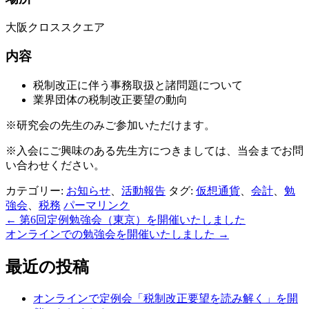
大阪クロススクエア
内容
税制改正に伴う事務取扱と諸問題について
業界団体の税制改正要望の動向
※研究会の先生のみご参加いただけます。
※入会にご興味のある先生方につきましては、当会までお問
い合わせください。
カテゴリー:
お知らせ
、
活動報告
タグ:
仮想通貨
、
会計
、
勉
強会
、
税務
パーマリンク
←
第6回定例勉強会（東京）を開催いたしました
投
オンラインでの勉強会を開催いたしました
→
稿
最近の投稿
ナ
ビ
オンラインで定例会「税制改正要望を読み解く」を開